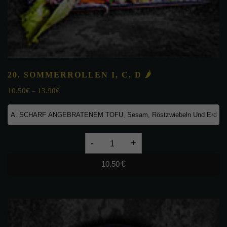
20. SOMMERROLLEN
I, C, D
🌶
10.50
€
13.90
€
–
20.
SOMMERROLLEN
10.50
€
I,
C,
D
🌶
quantity