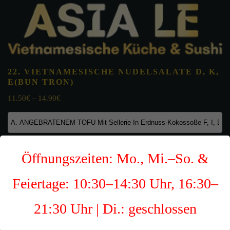
22. VIETNAMESISCHE NUDELSALATE
D, K,
E
(BUN TRON)
11.50
€
14.90
€
–
22.
Öffnungszeiten: Mo., Mi.–So. &
VIETNAMESISCHE
11.50
€
NUDELSALATE
Feiertage: 10:30–14:30 Uhr, 16:30–
D,
K,
21:30 Uhr | Di.: geschlossen
E(BUN