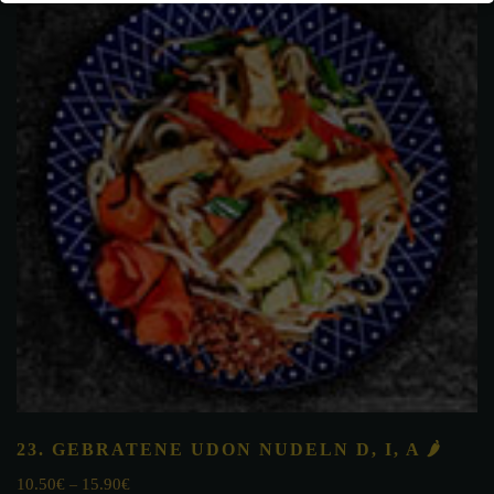
TRON)
quantity
23. GEBRATENE UDON NUDELN
D, I, A
🌶
10.50
€
15.90
€
–