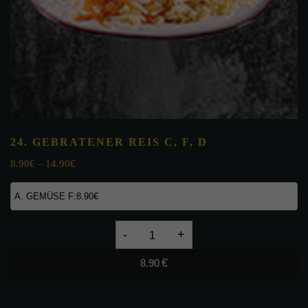
24. GEBRATENER REIS
C, F, D
8.90
€
14.90
€
–
24.
GEBRATENER
8.90
€
REIS
C,
F,