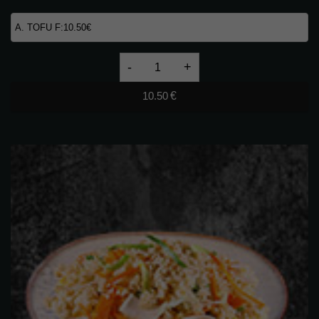
23.
GEBRATENE
10.50
€
UDON
NUDELN
D,
I,
A
🌶
quantity