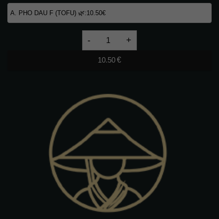
21.
VIETNAMESISCHES
10.50
€
PHO
D,
A
🌶
quantity